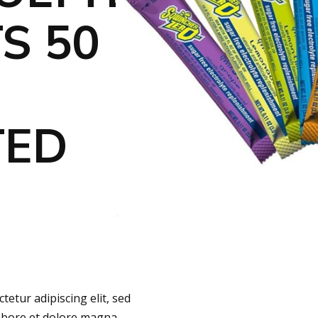
S 50
TED
etur adipiscing elit, sed
abore et dolore magna