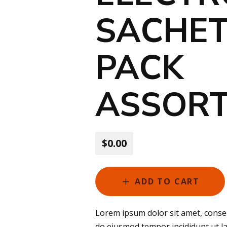
SACHET
PACK
ASSOR
$0.00
ADD TO CART
Lorem ipsum dolor sit amet, consect
do eiusmod tempor incididunt ut l