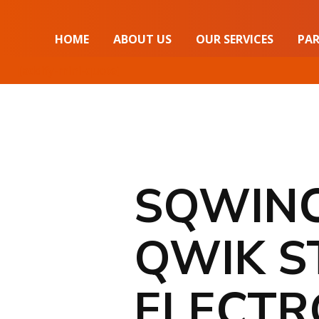
HOME
ABOUT US
OUR SERVICES
PAR
[addify-mini-quote]
SQWIN
QWIK S
ELECTR